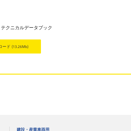
 テクニカルデータブック
ロード
(13.26Mb)
建設・産業車両用