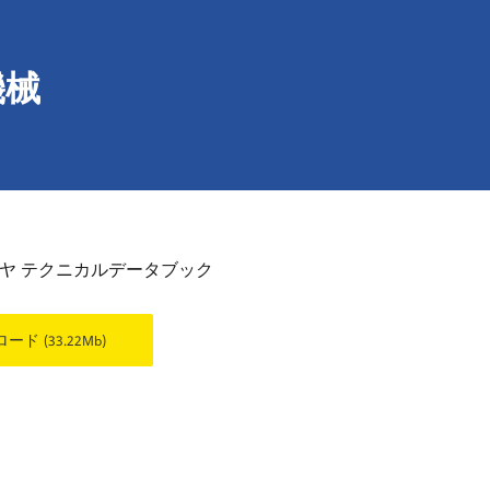
機械
ヤ テクニカルデータブック
ロード
(33.22Mb)