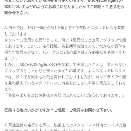
両立しないと思っている消費者も多くいますが、MICHELIN Agilis X-
ICEについてはどのようにお感じになりましたか？ご感想・ご意見をお
聞かせ下さい。
A. 当社では、10月中旬から5月上旬までの半年以上スタッドレスを装着
しております。
タクシーに使用する要件として、何より重要なことは高いグリップ性能
であります。しかし、走行距離、装着期間も踏まえて、なかなか要件を
満たす製品が少なく、1シーズンに2回の履き替えが必要な年も多くあり
ました。
しかし、MICHELIN Agilis X-ICEを装着して実感したことは、変わらない
グリップ力としっかりと残ったタイヤの溝です。よくスタッドレスタイ
ヤは、効くほど減るものだと言われておりましたが、ロングライフ性能
を兼ね備えているスタッドレスに出会えたことに非常に満足をしており
ます。
『冬道をより安全にお客様をお届け出来ることに安心しております。』
⑤乗り心地はいかがですか？ご感想・ご意見をお聞かせ下さい。
A. 高速道路を走行する際に、以前まではスタッドレス特有のノイズと路
面の段差を拾い突き上げる振動を感じておりました。