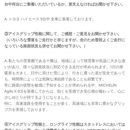
台中何台にご装着いただいているか、差支えなければお聞かせ下さい。
A. トヨタ ハイエース 9台中 全車に装着しております。
③アイスグリップ性能に関して、ご感想・ご意見をお聞かせ下さい。
（いろいろな雪道をご走行かと存じますが、念のため普段よくご走行に
なっている路面状況も併せてお聞かせ下さい。）
A. 私たちの営業圏である十勝は、地域によって積雪量や気温に大きな違
いがあり、様々な路面状況に対応できる走行が求められます。1日の寒
暖差も大きく、日中に溶けた雪により、行きに通った道が安全であって
も、時間帯によっては危険な凍結路であることも頻繁です。
常に路面の状態を敏感に予知することが求められる中、MICHELIN
Agilis X-ICEを装着してからは、効くを実感でき安心感が備わって、心に
少しゆとりが持てるようになりました。
特に、高速道路を使用することが多く、高速域にも非常に豊かなグリッ
プ力を実感しております。
④アイスグリップ性能と、ロングライフ性能はスタッドレスにおいては