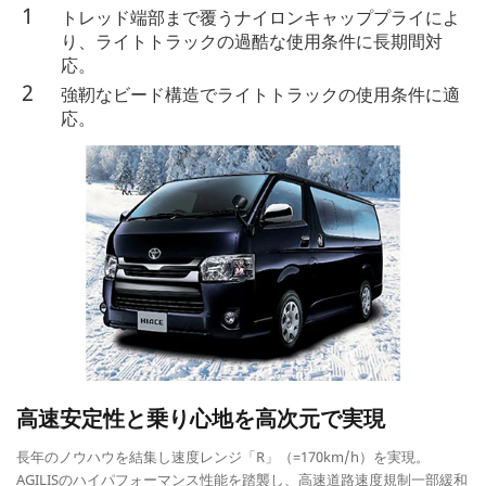
トレッド端部まで覆うナイロンキャッププライによ
り、ライトトラックの過酷な使用条件に長期間対
応。
強靭なビード構造でライトトラックの使用条件に適
応。
高速安定性と乗り心地を高次元で実現
長年のノウハウを結集し速度レンジ「R」（=170km/h）を実現。
AGILISのハイパフォーマンス性能を踏襲し、高速道路速度規制一部緩和