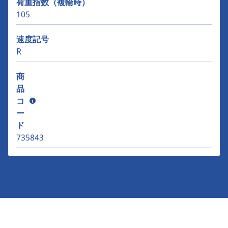
荷重指数（複輪時）
105
速度記号
R
商
品
コ
ー
ド
735843