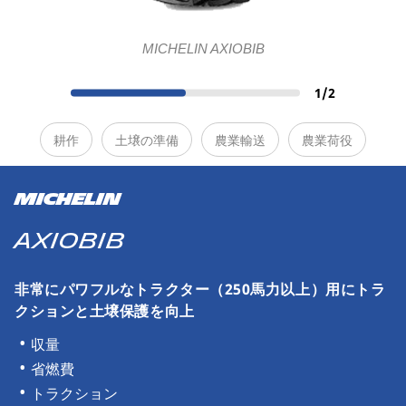
MICHELIN AXIOBIB
1
/
2
耕作
土壌の準備
農業輸送
農業荷役
MICHELIN
AXIOBIB
非常にパワフルなトラクター（250馬力以上）用にトラ
クションと土壌保護を向上
収量
省燃費
トラクション