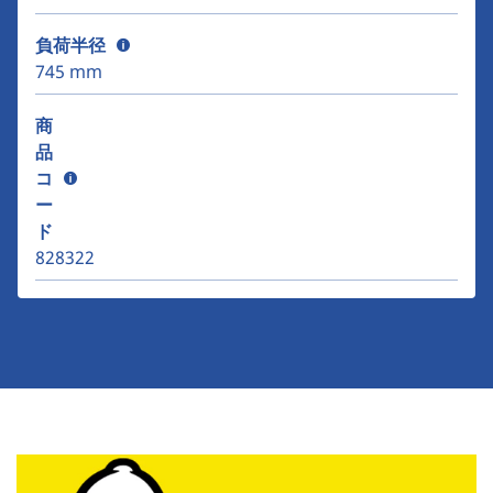
負荷半径
745 mm
商
品
コ
ー
ド
828322