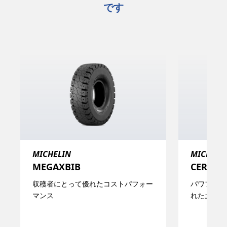
です
MICHELIN
MICHELI
MEGAXBIB​
CEREXBI
収穫者にとって優れたコストパフォー
パワフルな
マンス
れた土壌保