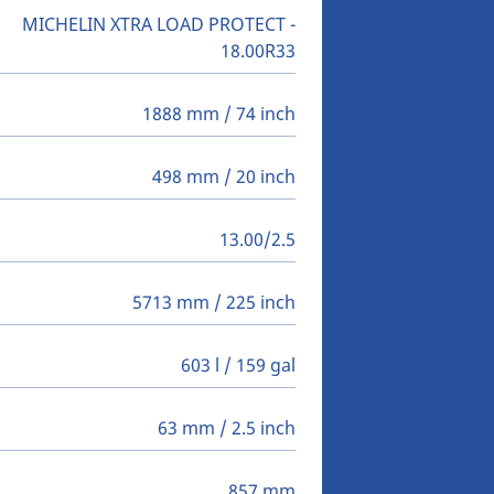
MICHELIN XTRA LOAD PROTECT -
18.00R33
1888 mm / 74 inch
498 mm / 20 inch
13.00/2.5
5713 mm / 225 inch
603 l / 159 gal
63 mm / 2.5 inch
857 mm