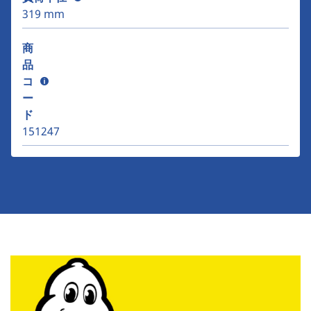
319 mm
商
品
コ
ー
ド
151247