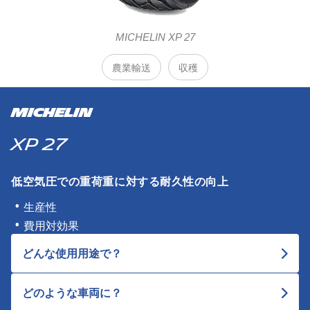
MICHELIN XP 27
農業輸送
収穫
MICHELIN
XP 27​
低空気圧での重荷重に対する耐久性の向上
生産性
費用対効果
どんな使用用途で？
どのような車両に？