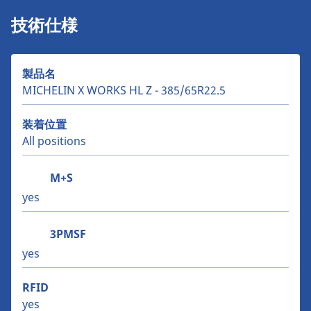
技術仕様
製品名
MICHELIN X WORKS HL Z - 385/65R22.5
装着位置
All positions
M+S
yes
3PMSF
yes
RFID
yes