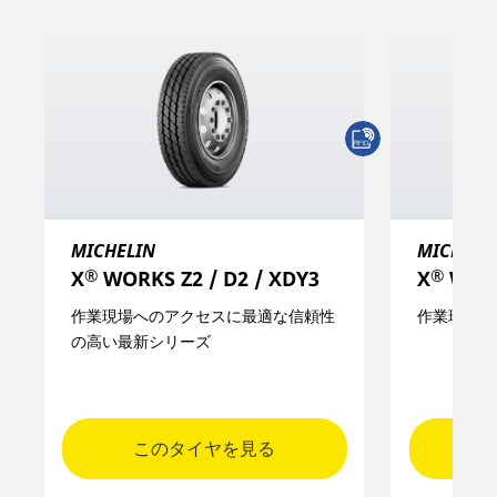
MICHELIN
MICHELI
®
®
X
WORKS Z2 / D2 / XDY3
X
WOR
作業現場へのアクセスに最適な信頼性
作業現場に
の高い最新シリーズ
このタイヤを見る