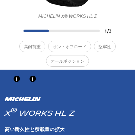
MICHELIN X® WORKS HL Z
1
/
3
高耐荷重
オン・オフロード
堅牢性
オールポジション
MICHELIN
®
X
WORKS HL Z
高い耐久性と積載量の拡大