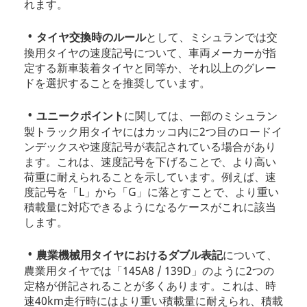
れます。
タイヤ交換時のルール
として、ミシュランでは交
換用タイヤの速度記号について、車両メーカーが指
定する新車装着タイヤと同等か、それ以上のグレー
ドを選択することを推奨しています。
ユニークポイント
に関しては、一部のミシュラン
製トラック用タイヤにはカッコ内に2つ目のロードイ
ンデックスや速度記号が表記されている場合があり
ます。これは、速度記号を下げることで、より高い
荷重に耐えられることを示しています。例えば、速
度記号を「L」から「G」に落とすことで、より重い
積載量に対応できるようになるケースがこれに該当
します。
農業機械用タイヤにおけるダブル表記
について、
農業用タイヤでは「145A8 / 139D」のように2つの
定格が併記されることが多くあります。これは、時
速40km走行時にはより重い積載量に耐えられ、積載