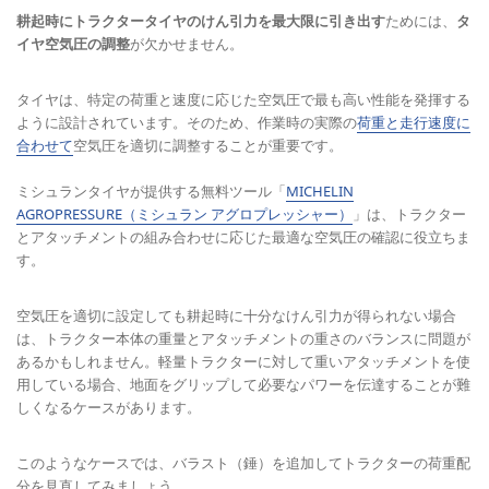
耕起時にトラクタータイヤのけん引力を最大限に引き出す
ためには、
タ
イヤ空気圧の調整
が欠かせません。
タイヤは、特定の荷重と速度に応じた空気圧で最も高い性能を発揮する
ように設計されています。そのため、作業時の実際の
荷重と走行速度に
合わせて
空気圧を適切に調整することが重要です。
ミシュランタイヤが提供する無料ツール「
MICHELIN
AGROPRESSURE（ミシュラン アグロプレッシャー）
」は、トラクター
とアタッチメントの組み合わせに応じた最適な空気圧の確認に役立ちま
す。
空気圧を適切に設定しても耕起時に十分なけん引力が得られない場合
は、トラクター本体の重量とアタッチメントの重さのバランスに問題が
あるかもしれません。軽量トラクターに対して重いアタッチメントを使
用している場合、地面をグリップして必要なパワーを伝達することが難
しくなるケースがあります。
このようなケースでは、バラスト（錘）を追加してトラクターの荷重配
分を見直してみましょう。